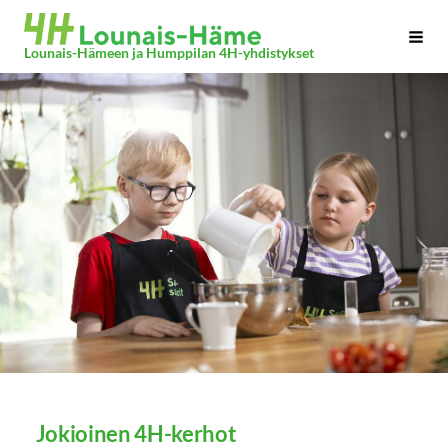
Siirry
Haku
sivun
Lounais-Hämeen ja Humppilan 4H-yhdistykset
sisältöön
Jokioinen 4H-kerhot