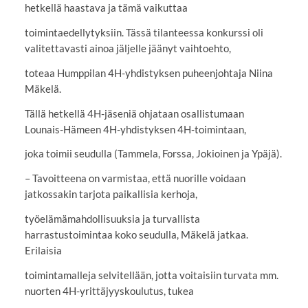
hetkellä haastava ja tämä vaikuttaa
toimintaedellytyksiin. Tässä tilanteessa konkurssi oli
valitettavasti ainoa jäljelle jäänyt vaihtoehto,
toteaa Humppilan 4H-yhdistyksen puheenjohtaja Niina
Mäkelä.
Tällä hetkellä 4H-jäseniä ohjataan osallistumaan
Lounais-Hämeen 4H-yhdistyksen 4H-toimintaan,
joka toimii seudulla (Tammela, Forssa, Jokioinen ja Ypäjä).
– Tavoitteena on varmistaa, että nuorille voidaan
jatkossakin tarjota paikallisia kerhoja,
työelämämahdollisuuksia ja turvallista
harrastustoimintaa koko seudulla, Mäkelä jatkaa.
Erilaisia
toimintamalleja selvitellään, jotta voitaisiin turvata mm.
nuorten 4H-yrittäjyyskoulutus, tukea