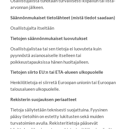
Osallistujalista tuhotaan turvallisesti kilpailun tai lista-
arvonnan jälkeen.
Säännönmukaiset tietolähteet (mistä tiedot saadaan)
Osallistujalta itseltään
Tietojen säännönmukaiset luovutukset
Osallistujalistaa tai sen tietoja ei luovuteta kuin
pyynnöstä asianosaiselle itselleen tai
poikkeustapauksissa hänen huoltajalleen.
Tietojen siirto EU:n tai ETA-alueen ulkopuolelle
Henkilötietoja ei siirretä Euroopan unionin tai Euroopan
talousalueen ulkopuolelle.
Rekisterin suojauksen periaatteet
Tietoja säilytetään teknisesti suojattuina. Fyysinen
pääsy tietoihin on estetty lukitusten sekä muiden
turvatoimien avulla. Rekisteritietoja pääsevät