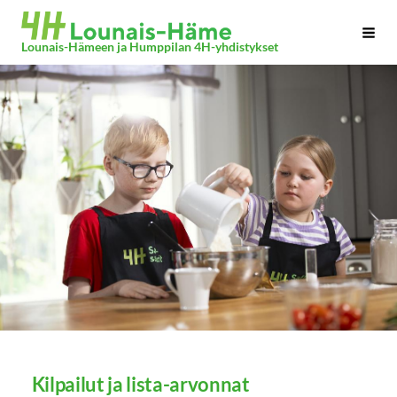
Siirry
Haku
sivun
Lounais-Hämeen ja Humppilan 4H-yhdistykset
sisältöön
Kilpailut ja lista-arvonnat