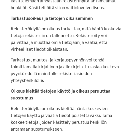
käsittelemään ainoastaan rekisterinpitäjän nimeämät
henkilöt. Käsittelijöitä sitoo vaitiolovelvollisuus.
Tarkastusoikeus ja tietojen oikaiseminen
Rekisteröidyllä on oikeus tarkastaa, mitä häntä koskevia
tietoja rekisteriin on tallennettu. Rekisteröity voi
päivittää ja muuttaa omia tietojaan ja vaatia, että
virheelliset tiedot oikaistaan.
Tarkastus-, muutos- ja korjauspyynnön voi tehdä
toimittamalla kirjallinen ja allekirjoitettu asiaa koskeva
pyyntö edellä mainitulle rekisteriasioiden
yhteyshenkilölle.
Oikeus kieltää tietojen käyttö ja oikeus peruuttaa
suostumus
Rekisteröidyllä on oikeus kieltää häntä koskevien
tietojen käyttö ja vaatia tiedot poistettavaksi. Tämä
koskee tietoja, joiden käsittely perustuu henkilön
antamaan suostumukseen.