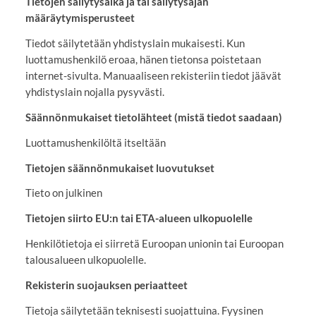
Tietojen säilytysaika ja tai säilytysajan
määräytymisperusteet
Tiedot säilytetään yhdistyslain mukaisesti. Kun
luottamushenkilö eroaa, hänen tietonsa poistetaan
internet-sivulta. Manuaaliseen rekisteriin tiedot jäävät
yhdistyslain nojalla pysyvästi.
Säännönmukaiset tietolähteet (mistä tiedot saadaan)
Luottamushenkilöltä itseltään
Tietojen säännönmukaiset luovutukset
Tieto on julkinen
Tietojen siirto EU:n tai ETA-alueen ulkopuolelle
Henkilötietoja ei siirretä Euroopan unionin tai Euroopan
talousalueen ulkopuolelle.
Rekisterin suojauksen periaatteet
Tietoja säilytetään teknisesti suojattuina. Fyysinen