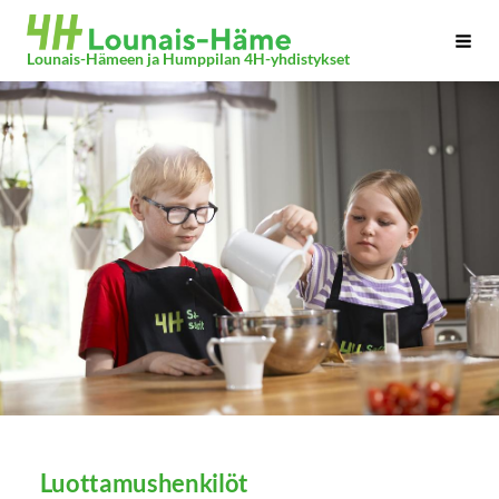
Siirry
Haku
sivun
Lounais-Hämeen ja Humppilan 4H-yhdistykset
sisältöön
Luottamushenkilöt