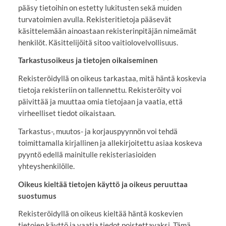
pääsy tietoihin on estetty lukitusten sekä muiden
turvatoimien avulla. Rekisteritietoja pääsevät
käsittelemään ainoastaan rekisterinpitäjän nimeämät
henkilöt. Käsittelijöitä sitoo vaitiolovelvollisuus.
Tarkastusoikeus ja tietojen oikaiseminen
Rekisteröidyllä on oikeus tarkastaa, mitä häntä koskevia
tietoja rekisteriin on tallennettu. Rekisteröity voi
päivittää ja muuttaa omia tietojaan ja vaatia, että
virheelliset tiedot oikaistaan.
Tarkastus-, muutos- ja korjauspyynnön voi tehdä
toimittamalla kirjallinen ja allekirjoitettu asiaa koskeva
pyyntö edellä mainitulle rekisteriasioiden
yhteyshenkilölle.
Oikeus kieltää tietojen käyttö ja oikeus peruuttaa
suostumus
Rekisteröidyllä on oikeus kieltää häntä koskevien
tietojen käyttö ja vaatia tiedot poistettavaksi. Tämä