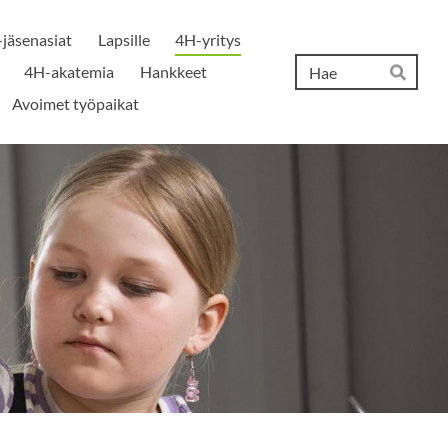
jäsenasiat
Lapsille
4H-yritys
Hak
4H-akatemia
Hankkeet
Hae
Avoimet työpaikat