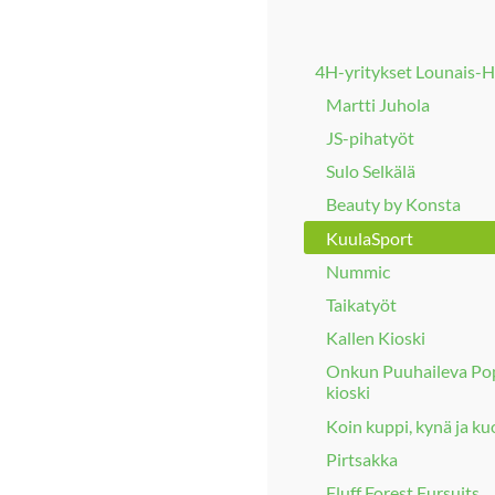
4H-yritykset Lounais-
Martti Juhola
JS-pihatyöt
Sulo Selkälä
Beauty by Konsta
KuulaSport
Nummic
Taikatyöt
Kallen Kioski
Onkun Puuhaileva Po
kioski
Koin kuppi, kynä ja k
Pirtsakka
Fluff Forest Fursuits