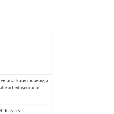
lveluita, kuten nopeus-ja
sille urheiluseuroille
hdistys ry