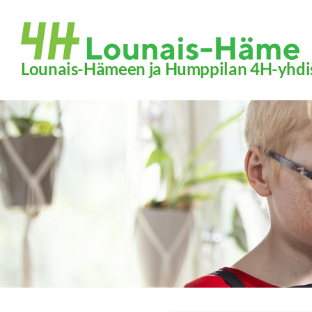
Siirry
sivun
sisältöön
Lounais-Hämeen ja Humppilan 4H-yhdi