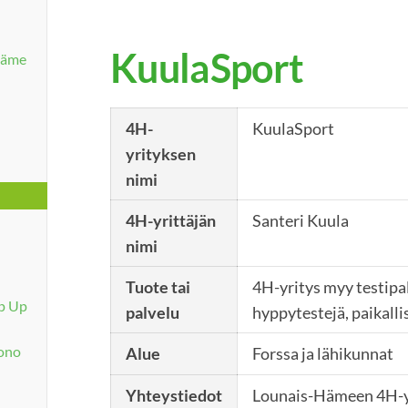
KuulaSport
Häme
4H-
KuulaSport
yrityksen
nimi
4H-yrittäjän
Santeri Kuula
nimi
Tuote tai
4H-yritys myy testipa
p Up
palvelu
hyppytestejä, paikalli
uono
Alue
Forssa ja lähikunnat
Yhteystiedot
Lounais-Hämeen 4H-y