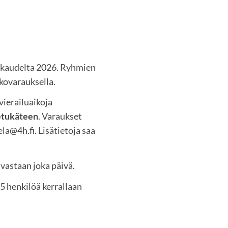
äkaudelta 2026. Ryhmien
kovarauksella.
vierailuaikoja
etukäteen
. Varaukset
la@4h.fi. Lisätietoja saa
vastaan joka päivä.
5 henkilöä kerrallaan