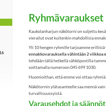
Ryhmävaraukset
Kaukolanharjun näkötorni on suljettu kes
vierailut ovat kuitenkin mahdollisia ennak
Yli 10 hengen ryhmille tarjoamme erillisiä 
-16
ennakkovarauksella vähintään 2 viikkoa 
tehdään tällä hetkellä sähköpostilla tamme
soittamalla numeroon 045 699 1030.
Huomioithan, että emme voi ottaa ryhmiä 
Näkötornin ylätasanteelle saa mennä vain 
turvallisuussyistä.
Varausehdot ja säännöt