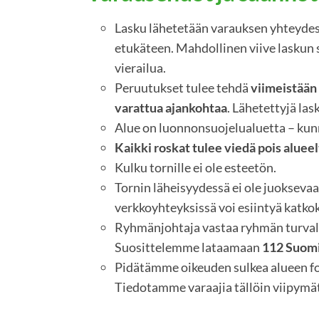
Lasku lähetetään varauksen yhteydes
etukäteen. Mahdollinen viive laskun 
vierailua.
Peruutukset tulee tehdä
viimeistään
varattua ajankohtaa
. Lähetettyjä las
Alue on luonnonsuojelualuetta – kun
Kaikki roskat tulee viedä pois alueel
Kulku tornille ei ole esteetön.
Tornin läheisyydessä ei ole juokseva
verkkoyhteyksissä voi esiintyä katkok
Ryhmänjohtaja vastaa ryhmän turval
Suosittelemme lataamaan
112 Suomi
Pidätämme oikeuden sulkea alueen for
Tiedotamme varaajia tällöin viipymät