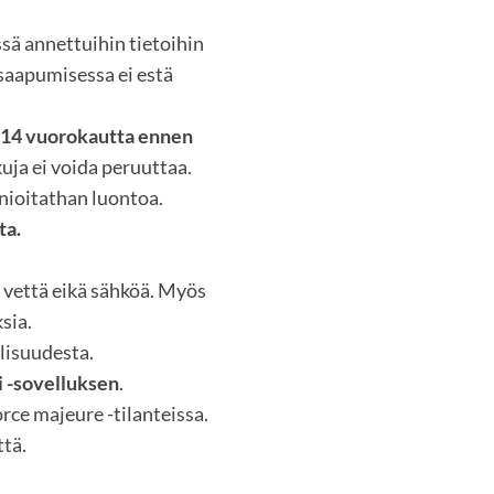
sä annettuihin tietoihin
saapumisessa ei estä
 14 vuorokautta ennen
kuja ei voida peruuttaa.
nioitathan luontoa.
ta.
a vettä eikä sähköä. Myös
sia.
lisuudesta.
 -sovelluksen
.
ce majeure -tilanteissa.
tä.