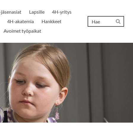
jäsenasiat
Lapsille
4H-yritys
Hak
4H-akatemia
Hankkeet
Hae
Avoimet työpaikat