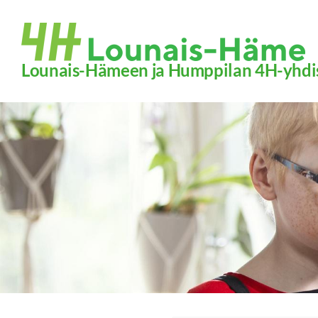
Siirry
sivun
sisältöön
Lounais-Hämeen ja Humppilan 4H-yhdi