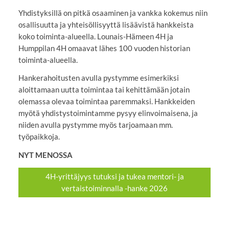
Yhdistyksillä on pitkä osaaminen ja vankka kokemus niin
osallisuutta ja yhteisöllisyyttä lisäävistä hankkeista
koko toiminta-alueella. Lounais-Hämeen 4H ja
Humppilan 4H omaavat lähes 100 vuoden historian
toiminta-alueella.
Hankerahoitusten avulla pystymme esimerkiksi
aloittamaan uutta toimintaa tai kehittämään jotain
olemassa olevaa toimintaa paremmaksi. Hankkeiden
myötä yhdistystoimintamme pysyy elinvoimaisena, ja
niiden avulla pystymme myös tarjoamaan mm.
työpaikkoja.
NYT MENOSSA
4H-yrittäjyys tutuksi ja tukea mentori- ja
vertaistoiminnalla -hanke 2026