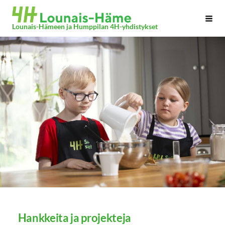
Siirry
Haku
sivun
Lounais-Hämeen ja Humppilan 4H-yhdistykset
sisältöön
Hankkeita ja projekteja